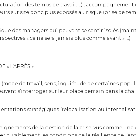
ructuration des temps de travail, …) ; accompagnement
urs sur site donc plus exposés au risque (prise de temp
e des managers qui peuvent se sentir isolés (maintie
erspectives « ce ne sera jamais plus comme avant » …)
SE CONNECTER
E « L’APRÈS »
e (mode de travail, sens, inquiétude de certaines pop
uvent s’interroger sur leur place demain dans la chain
entations stratégiques (relocalisation ou internalisati
nseignements de la gestion de la crise, vus comme une
 durablement les conditions de la résilience de l’ent