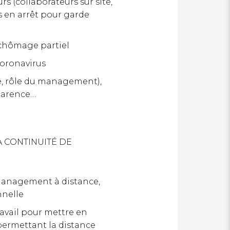
s (collaborateurs sur site,
s en arrêt pour garde
 chômage partiel
coronavirus
le, rôle du management),
parence…
A CONTINUITÉ DE
management à distance,
nnelle
avail pour mettre en
permettant la distance