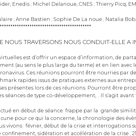
der, Enedis ; Michel Delanoue, CNES ; Thierry Picq, E
laire ; Anne Bastien ; Sophie De La noue ; Natalia Bobad
*******************************************
E NOUS TRAVERSONS NOUS CONDUIT-ELLE A I
irtuelles est d’offrir un espace d’information, de part
ent (au sens le plus large du terme) et en lien avec 
avirus. Ces réunions pourront être nourries par des
mark rapides issus de pratiques externes aux entrepr
s présentes lors de ces réunions. Pourront être propo
es séances de type co-développement, …Il s’agit avant
ffectué en début de séance frappe par la grande simili
cune pour ce qui la concerne, la chronologie des évèn
s vivons : février, début de la crise et interrogations su
confinement, sidération et accélération de la crise ; 