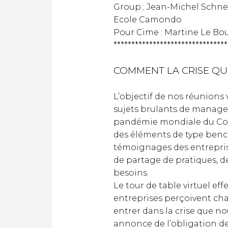
Group ; Jean-Michel Schnei
Ecole Camondo
Pour Cime
: Martine Le Bou
********************************
COMMENT LA CRISE QU
L’objectif de nos réunions v
sujets brulants de managem
pandémie mondiale du Coron
des éléments de type bench
témoignages des entreprise
de partage de pratiques, d
besoins.
Le tour de table virtuel e
entreprises perçoivent cha
entrer dans la crise que nou
annonce de l’obligation de 