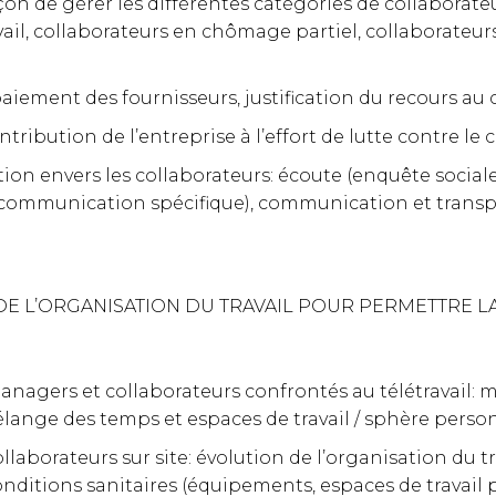
on de gérer les différentes catégories de collaborateur
vail, collaborateurs en chômage partiel, collaborateur
aiement des fournisseurs, justification du recours au
ribution de l’entreprise à l’effort de lutte contre le 
ion envers les collaborateurs: écoute (enquête socia
 communication spécifique), communication et trans
DE L’ORGANISATION DU TRAVAIL POUR PERMETTRE L
gers et collaborateurs confrontés au télétravail: 
élange des temps et espaces de travail / sphère perso
borateurs sur site: évolution de l’organisation du tr
nditions sanitaires (équipements, espaces de travail 