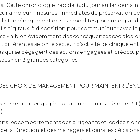
urs…Cette chronologie rapide (« du jour au lendemain »
leur ampleur : mesures immédiates de préservation de l
ail et aménagement de ses modalités pour une grande
tils digitaux à disposition pour communiquer avec le
se » a bien évidemment des conséquences sociales, o
ifférentes selon le secteur d’activité de chaque entr
s qui se dégagent des actions engagées et préoccup
sées » en 3 grandes catégories :
DES CHOIX DE MANAGEMENT POUR MAINTENIR L’ENG
investissement engagés notamment en matière de RH (
…)
ns les comportements des dirigeants et les décisions 
e la Direction et des managers et dans les décisions