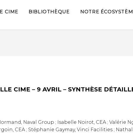
E CIME
BIBLIOTHÈQUE
NOTRE ÉCOSYSTÈM
LE CIME – 9 AVRIL – SYNTHÈSE DÉTAILL
rmand, Naval Group ; Isabelle Noirot, CEA ; Valérie N
rgoin, CEA ; Stéphanie Gaymay, Vinci Facilities ; Nathal