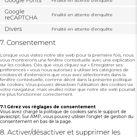
Google Fonts
Finalité en attente d’enquête
service
Consent
wordfen
to
Google
service
Finalité en attente d’enquête
Consent
reCAPTCHA
google-
to
fonts
service
Divers
Finalité en attente d’enquête
Consent
google-
to
recaptch
service
7. Consentement
divers
Lorsque vous visitez notre site web pour la première fois, nous
vous montrerons une fenêtre contextuelle avec une explication
sur les cookies. Dès que vous cliquez sur « Enregistrer ses
préferences » vous nous autorisez à utiliser les catégories de
cookies et d’extensions que vous avez sélectionnés dans la
fenêtre contextuelle, comme décrit dans la présente politique
de cookies. Vous pouvez désactiver l’utilisation des cookies via
votre navigateur, mais veuillez noter que notre site web pourrait
ne plus fonctionner correctement.
7.1 Gérez vos réglages de consentement
Vous avez chargé la politique de cookies sans le support de
javascript. Sur AMP, vous pouvez utiliser l’onglet de gestion du
SE CONNECTER
consentement en bas de la page.
8. Activer/désactiver et supprimer les